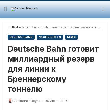
Skip
to
content
Deutschland
Deutsche Bahn готовит миллиардный резерв для линии к Бреннерскому тоннелю
DEUTSCHLAND
NACHRICHTEN
NEWS
Deutsche Bahn готовит
миллиардный резерв
для линии к
Бреннерскому
тоннелю
Aleksandr Boyko
6. Июля 2026
—