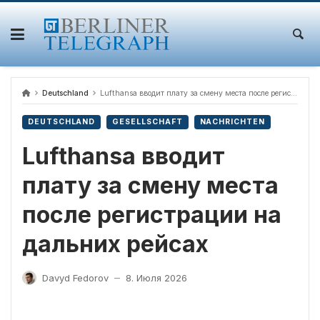
Skip
to
content
Deutschland
Lufthansa вводит плату за смену места после регистрации на дальних рейсах
DEUTSCHLAND
GESELLSCHAFT
NACHRICHTEN
Lufthansa вводит
плату за смену места
после регистрации на
дальних рейсах
Davyd Fedorov
8. Июля 2026
—