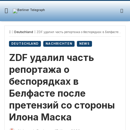
Skip
to
content
Deutschland
ZDF удалил часть репортажа о беспорядках в Белфасте после претензий со стороны Илона Маска
DEUTSCHLAND
NACHRICHTEN
NEWS
ZDF удалил часть
репортажа о
беспорядках в
Белфасте после
претензий со стороны
Илона Маска