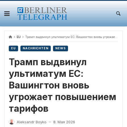
Skip
to
content
EU
Трамп выдвинул ультиматум ЕС: Вашингтон вновь угрожает повышением тарифов
EU
NACHRICHTEN
NEWS
Трамп выдвинул
ультиматум ЕС:
Вашингтон вновь
угрожает повышением
тарифов
Aleksandr Boyko
8. Мая 2026
—