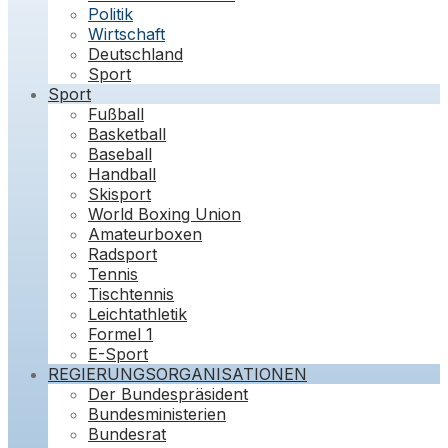
Politik
Wirtschaft
Deutschland
Sport
Sport
Fußball
Basketball
Baseball
Handball
Skisport
World Boxing Union
Amateurboxen
Radsport
Tennis
Tischtennis
Leichtathletik
Formel 1
E-Sport
REGIERUNGSORGANISATIONEN
Der Bundespräsident
Bundesministerien
Bundesrat