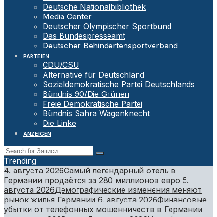
Deutsche Nationalbibliothek
Media Center
Deutscher Olympischer Sportbund
Das Bundespresseamt
Deutscher Behindertensportverband
PARTEIEN
CDU/CSU
Alternative für Deutschland
Sozialdemokratische Partei Deutschlands
Bündnis 90/Die Grünen
Freie Demokratische Partei
Bündnis Sahra Wagenknecht
Die Linke
ANZEIGEN
Trending
4. августа 2026
Самый легендарный отель в
Германии продаётся за 280 миллионов евро
5.
августа 2026
Демографические изменения меняют
рынок жилья Германии
6. августа 2026
Финансовые
убытки от телефонных мошенничеств в Германии