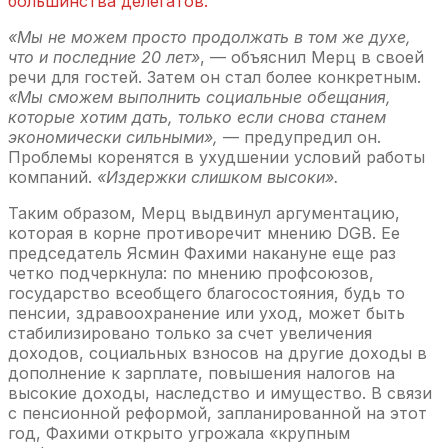
большинства делегатов.
«Мы не можем просто продолжать в том же духе,
что и последние 20 лет»
, — объяснил Мерц в своей
речи для гостей. Затем он стал более конкретным.
«Мы сможем выполнить социальные обещания,
которые хотим дать, только если снова станем
экономически сильными»,
— предупредил он.
Проблемы коренятся в ухудшении условий работы
компаний.
«Издержки слишком высоки».
Таким образом, Мерц выдвинул аргументацию,
которая в корне противоречит мнению DGB. Ее
председатель Ясмин Фахими накануне еще раз
четко подчеркнула: по мнению профсоюзов,
государство всеобщего благосостояния, будь то
пенсии, здравоохранение или уход, может быть
стабилизировано только за счет увеличения
доходов, социальных взносов на другие доходы в
дополнение к зарплате, повышения налогов на
высокие доходы, наследство и имущество. В связи
с пенсионной реформой, запланированной на этот
год, Фахими открыто угрожала «крупным