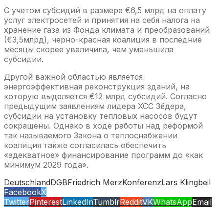
С учетом субсидий в размере €6,5 млрд на оплату
услуг электросетей и принятия на себя налога на
хранение газа из Фонда климата и преобразований
(€3,5млрд), черно-красная коалиция в последние
месяцы скорее увеличила, чем уменьшила
субсидии.
Другой важной областью является
энергоэффективная реконструкция зданий, на
которую выделяется €12 млрд субсидий. Согласно
предыдущим заявлениям лидера ХСС Зёдера,
субсидии на установку тепловых насосов будут
сокращены. Однако в ходе работы над реформой
так называемого Закона о теплоснабжении
коалиция также согласилась обеспечить
«адекватное» финансирование программ до «как
минимум 2029 года».
Deutschland
DGB
Friedrich Merz
Konferenz
Lars Klingbeil
Facebook
X
Twitter
Pinterest
LinkedIn
Tumblr
Reddit
VK
WhatsApp
Email