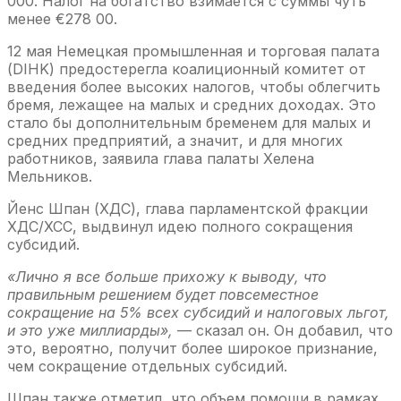
000. Налог на богатство взимается с суммы чуть
менее €278 00.
12 мая Немецкая промышленная и торговая палата
(DIHK) предостерегла коалиционный комитет от
введения более высоких налогов, чтобы облегчить
бремя, лежащее на малых и средних доходах. Это
стало бы дополнительным бременем для малых и
средних предприятий, а значит, и для многих
работников, заявила глава палаты Хелена
Мельников.
Йенс Шпан (ХДС), глава парламентской фракции
ХДС/ХСС, выдвинул идею полного сокращения
субсидий.
«Лично я все больше прихожу к выводу, что
правильным решением будет повсеместное
сокращение на 5% всех субсидий и налоговых льгот,
и это уже миллиарды»,
— сказал он. Он добавил, что
это, вероятно, получит более широкое признание,
чем сокращение отдельных субсидий.
Шпан также отметил, что объем помощи в рамках