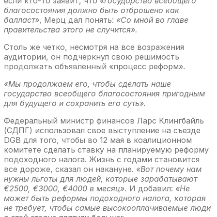
если кто-то заявит, что
«государство всеобщего
благосостояния должно быть отброшено как
балласт»
, Мерц дал понять:
«Со мной во главе
правительства этого не случится».
Столь же четко, несмотря на все возражения
аудитории, он подчеркнул свою решимость
продолжать объявленный «процесс реформ».
«Мы продолжаем его, чтобы сделать наше
государство всеобщего благосостояния пригодным
для будущего и сохранить его суть».
Федеральный министр финансов Ларс Клингбайль
(СДПГ) использовал свое выступление на съезде
DGB для того, чтобы во 12 мая в коалиционном
комитете сделать ставку на планируемую реформу
подоходного налога. Жизнь с годами становится
все дороже, сказал он накануне.
«Вот почему нам
нужны льготы для людей, которые зарабатывают
€2500, €3000, €4000 в месяц».
И добавил:
«Не
может быть реформы подоходного налога, которая
не требует, чтобы самые высокооплачиваемые люди