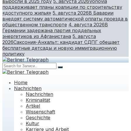
выросли в 2025 году
5. августа 2026
Vonovia
поддерживает планы коалиции по строительству
«доступного жилья»
5. августа 2026
В Баварии
внедрят систему автоматической оплаты проезда в
общественном транспорте
4. августа 2026
В
Германии задержана партия поддельных
энергетиков из Афганистана
5. августа
2026
Саксония-Анхальт: кандидат СДПГ обещает
бесплатные детсады и новую иммиграционную
политику
Home
Nachrichten
Nachrichten
Kriminalität
Artikel
Wissenschaft
Geschichte
Kultur
Karriere und Arbeit