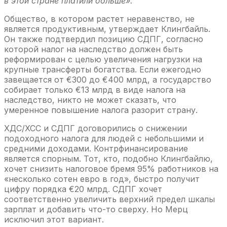
в этой стране платили больше».
Общество, в котором растет неравенство, не
является продуктивным, утверждает Клингбайль.
Он также подтвердил позицию СДПГ, согласно
которой налог на наследство должен быть
реформирован с целью увеличения нагрузки на
крупные трансферты богатства. Если ежегодно
завещается от €300 до €400 млрд, а государство
собирает только €13 млрд в виде налога на
наследство, никто не может сказать, что
умеренное повышение налога разорит страну.
ХДС/ХСС и СДПГ договорились о снижении
подоходного налога для людей с небольшими и
средними доходами. Контрфинансирование
является спорным. Тот, кто, подобно Клингбайлю,
хочет снизить налоговое бремя 95% работников на
«несколько сотен евро в год», быстро получит
цифру порядка €20 млрд. СДПГ хочет
соответственно увеличить верхний предел шкалы
зарплат и добавить что-то сверху. Но Мерц
исключил этот вариант.