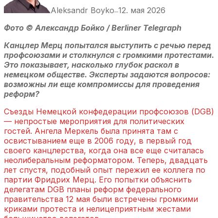
Aleksandr Boyko
12. мая 2026
—
Фото © Александр Бойко / Berliner Telegraph
Канцлер Мерц попытался выступить с речью перед
профсоюзами и столкнулся с громкими протестами.
Это показывает, насколько глубок раскол в
немецком обществе. Эксперты задаются вопросов:
возможны ли еще компромиссы для проведения
реформ?
Съезды Немецкой конфедерации профсоюзов (DGB)
— непростые мероприятия для политических
гостей. Ангела Меркель была принята там с
освистыванием еще в 2006 году, в первый год
своего канцлерства, когда она все еще считалась
неолиберальным реформатором. Теперь, двадцать
лет спустя, подобный опыт пережил ее коллега по
партии Фридрих Мерц. Его попытки объяснить
делегатам DGB планы реформ федерального
правительства 12 мая были встречены громкими
криками протеста и нелицеприятным жестами