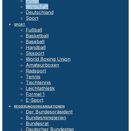
Politik
Wirtschaft
Deutschland
Sport
SPORT
Fußball
Basketball
Baseball
Handball
Skisport
World Boxing Union
Amateurboxen
Radsport
Tennis
Tischtennis
Leichtathletik
Formel 1
E-Sport
REGIERUNGSORGANISATIONEN
Der Bundespräsident
Bundesministerien
Bundesrat
Deutscher Bundestag