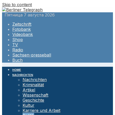
Skip to content
Пятница 7 августа 2026
Zeitschrift
Fotobank
Videobank
Shop
TV
Radio
Sachsen-presseball
Buch
HOME
NACHRICHTEN
Nachrichten
Kriminalität
Artikel
Wissenschaft
Geschichte
Kultur
Karriere und Arbeit