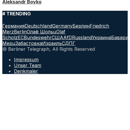
Aleksandr Boyko
# TRENDING
Германия
Deutschland
Germany
Берлин
Friedrich
Merz
Berlin
Олаф Шольц
Olaf
Scholz
ЕС
Bundeswehr
США
AfD
Russland
Украина
Бавари
Мерц
Забастовка
Израиль
СДПГ
© Berliner Telegraph, All Rights Reserved
Impressum
Unser Team
Denkmaler