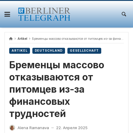
Skip
to
content
Artikel
Бременцы массово отказываются от питомцев из-за финансовых трудностей
ARTIKEL
DEUTSCHLAND
GESELLSCHAFT
Бременцы массово
отказываются от
питомцев из-за
финансовых
трудностей
Alena Ramanava
22. Апреля 2025
—