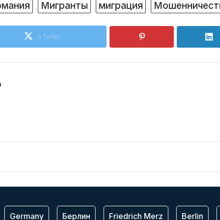
рмания
Мигранты
миграция
Мошенничест
X Twitter
o
Germany
Берлин
Friedrich Merz
Berlin
О