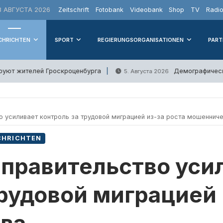
 АВГУСТА 2026
Zeitschrift
Fotobank
Videobank
Shop
TV
Radi
CHRICHTEN
SPORT
REGIERUNGSORGANISATIONEN
PART
ют жителей Гроскроценбурга
Демографические
5. Августа 2026
 усиливает контроль за трудовой миграцией из-за роста мошеннич
CHRICHTEN
правительство уси
трудовой миграцией 