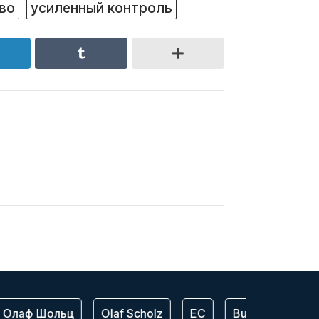
во
усиленный контроль
лаф Шольц
Olaf Scholz
ЕС
Bundeswehr