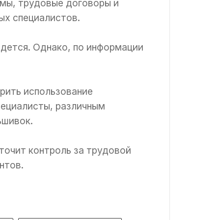
омы, трудовые договоры и
ых специалистов.
едется. Однако, по информации
ирить использование
пециалисты, различным
ьшивок.
точит контроль за трудовой
нтов.