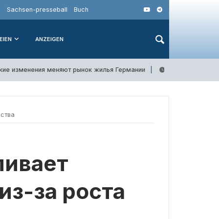
o
Sachsen-presseball
Buch
EIEN
ANZEIGEN
 изменения меняют рынок жилья Германии
Ге
6. Августа 2026
ества
ливает
из-за роста