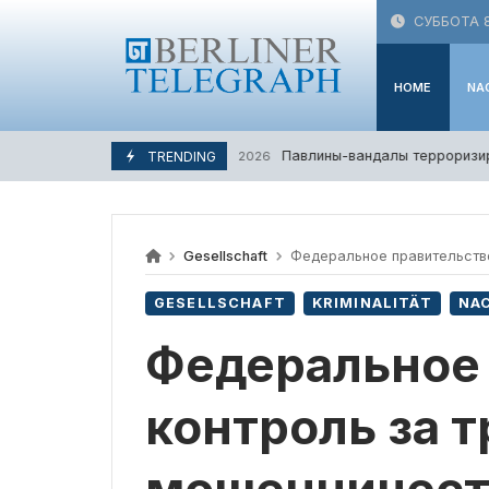
Skip
СУББОТА 8
to
content
HOME
NA
Павлины-вандалы терроризиру
TRENDING
7. Августа 2026
Gesellschaft
Федеральное правительство
GESELLSCHAFT
KRIMINALITÄT
NA
Федеральное 
контроль за 