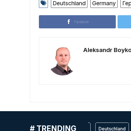
Deutschland
Germany
Ге
Facebook
Aleksandr Boyk
# TRENDING
Германия
Deutschland