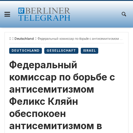
Skip
to
content
Deutschland
Федеральный комиссар по борьбе с антисемитизмом Феликс Кляйн обеспокоен антисемитизмом в сфере культуры
DEUTSCHLAND
GESELLSCHAFT
ISRAEL
Федеральный
комиссар по борьбе с
антисемитизмом
Феликс Кляйн
обеспокоен
антисемитизмом в