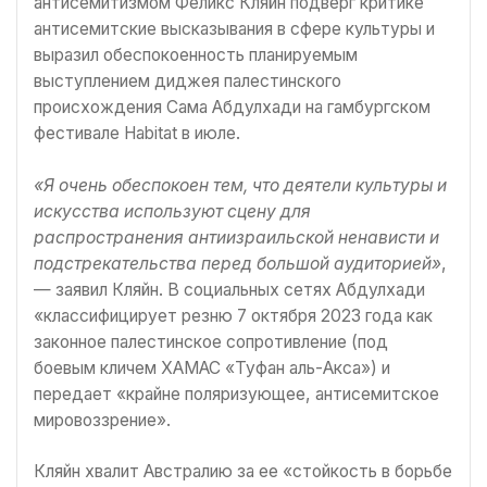
антисемитизмом Феликс Кляйн подверг критике
антисемитские высказывания в сфере культуры и
выразил обеспокоенность планируемым
выступлением диджея палестинского
происхождения Сама Абдулхади на гамбургском
фестивале Habitat в июле.
«Я очень обеспокоен тем, что деятели культуры и
искусства используют сцену для
распространения антиизраильской ненависти и
подстрекательства перед большой аудиторией»
,
— заявил Кляйн. В социальных сетях Абдулхади
«классифицирует резню 7 октября 2023 года как
законное палестинское сопротивление (под
боевым кличем ХАМАС «Туфан аль-Акса») и
передает «крайне поляризующее, антисемитское
мировоззрение».
Кляйн хвалит Австралию за ее «стойкость в борьбе