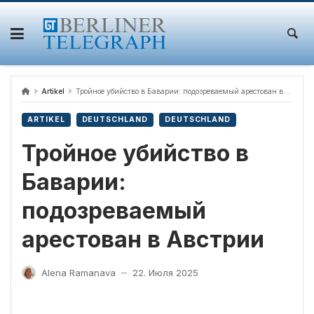
Skip
to
content
Artikel
Тройное убийство в Баварии: подозреваемый арестован в Австрии
ARTIKEL
DEUTSCHLAND
DEUTSCHLAND
Тройное убийство в
Баварии:
подозреваемый
арестован в Австрии
Alena Ramanava
22. Июля 2025
—