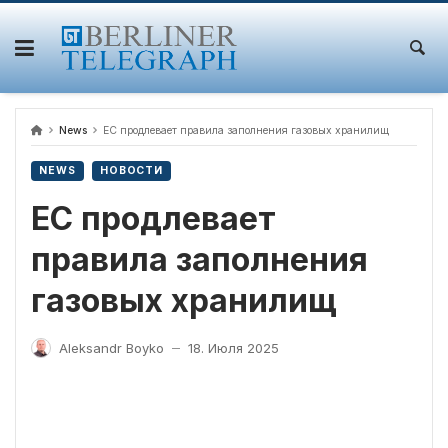
Skip
to
content
News
ЕС продлевает правила заполнения газовых хранилищ
NEWS
НОВОСТИ
ЕС продлевает
правила заполнения
газовых хранилищ
Aleksandr Boyko
18. Июля 2025
—