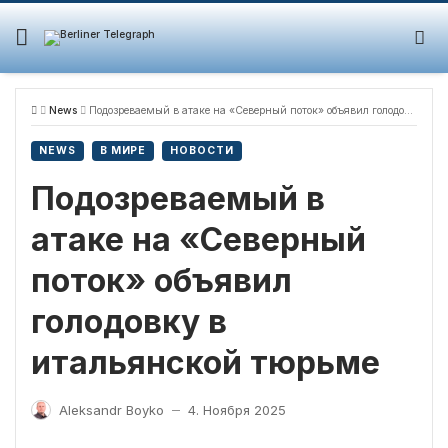
Skip
to
content
News
Подозреваемый в атаке на «Северный поток» объявил голодовку в итальянской тюрьме
NEWS
В МИРЕ
НОВОСТИ
Подозреваемый в
атаке на «Северный
поток» объявил
голодовку в
итальянской тюрьме
Aleksandr Boyko
4. Ноября 2025
—