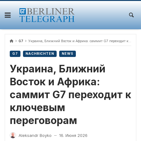
Skip
to
content
G7
Украина, Ближний Восток и Африка: саммит G7 переходит к ключевым переговорам
G7
NACHRICHTEN
NEWS
Украина, Ближний
Восток и Африка:
саммит G7 переходит к
ключевым
переговорам
Aleksandr Boyko
16. Июня 2026
—