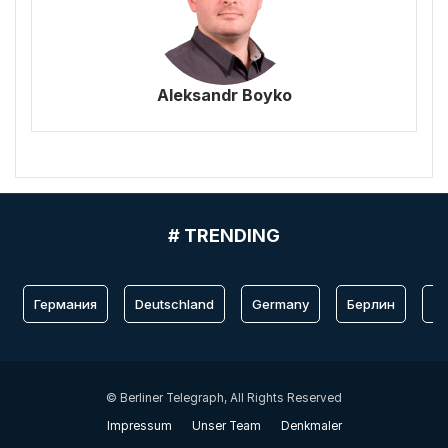
Aleksandr Boyko
# TRENDING
Германия
Deutschland
Germany
Берлин
Fr
© Berliner Telegraph, All Rights Reserved
Impressum
Unser Team
Denkmaler