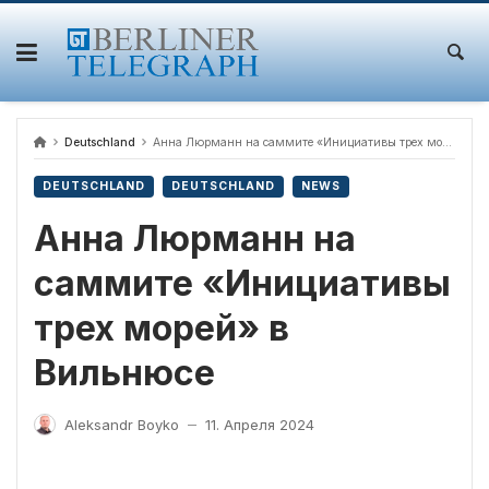
Skip
to
content
Deutschland
Анна Люрманн на саммите «Инициативы трех морей» в Вильнюсе
DEUTSCHLAND
DEUTSCHLAND
NEWS
Анна Люрманн на
саммите «Инициативы
трех морей» в
Вильнюсе
Aleksandr Boyko
11. Апреля 2024
—