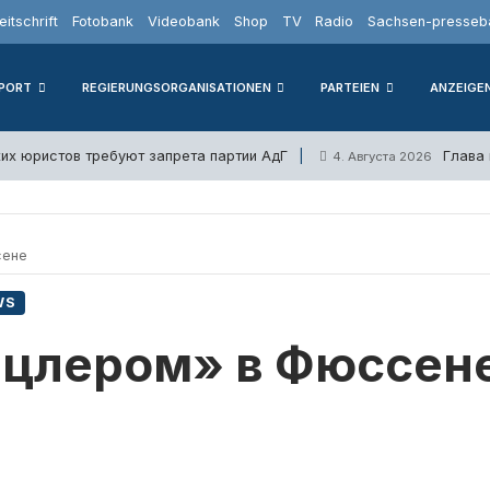
eitschrift
Fotobank
Videobank
Shop
TV
Radio
Sachsen-presseba
PORT
REGIERUNGSORGANISATIONEN
PARTEIEN
ANZEIGE
их юристов требуют запрета партии АдГ
Глава
4. Августа 2026
сене
WS
нцлером» в Фюссен