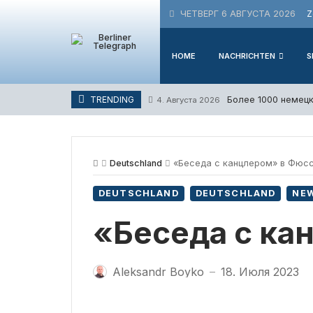
Skip
ЧЕТВЕРГ 6 АВГУСТА 2026
Z
to
content
HOME
NACHRICHTEN
S
Более 1000 немецк
TRENDING
4. Августа 2026
Deutschland
«Беседа с канцлером» в Фюс
DEUTSCHLAND
DEUTSCHLAND
NE
«Беседа с ка
Aleksandr Boyko
18. Июля 2023
—