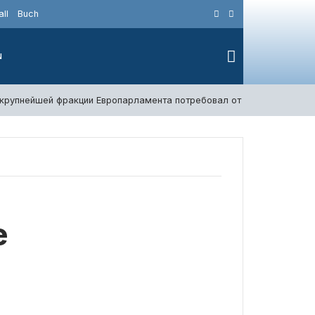
ll
Buch
N
 крупнейшей фракции Европарламента потребовал от Испании измени
е