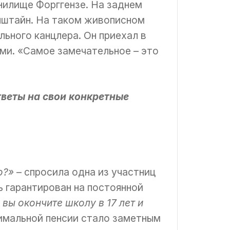
нилище Форггензе. На заднем
нштайн. На таком живописном
ьного канцлера. Он приехал в
ми. «Самое замечательное – это
веты на свои конкретные
о?»
– спросила одна из участниц
ь гарантирован на постоянной
 вы окончите школу в 17 лет и
имальной пенсии стало заметным