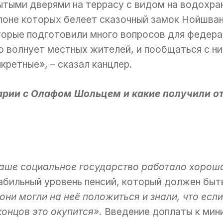
ытыми дверями на террасу с видом на водохра
клоне которых белеет сказочный замок Нойшва
торые подготовили много вопросов для федерал
о волнует местных жителей, и пообщаться с ни
кретные», – сказал канцлер.
арии с Олафом Шольцем и какие получили от
 наше социальное государство работало хорош
табильный уровень пенсий, который должен быт
они могли на неё положиться и знали, что если
 концов это окупится».
Введение доплаты к мин