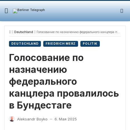
Skip
to
content
Deutschland
Голосование по назначению федерального канцлера провалилось в Бундестаге
DEUTSCHLAND
FRIEDRICH MERZ
POLITIK
Голосование по
назначению
федерального
канцлера провалилось
в Бундестаге
Aleksandr Boyko
6. Мая 2025
—