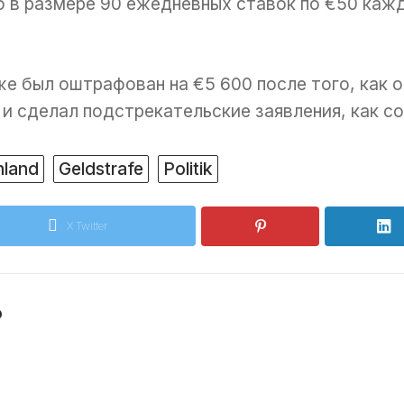
ф в размере 90 ежедневных ставок по €50 каж
же был оштрафован на €5 600 после того, как 
 и сделал подстрекательские заявления, как 
hland
Geldstrafe
Politik
X Twitter
o