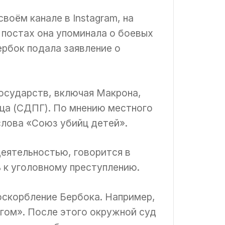
воём канале в Instagram, на
 постах она упоминала о боевых
ербок подала заявление о
государств, включая Макрона,
ьца (СДПГ). По мнению местного
слова «Союз убийц детей».
еятельностью, говорится в
ь к уголовному преступлению.
оскорбление Бербока. Например,
згом». После этого окружной суд