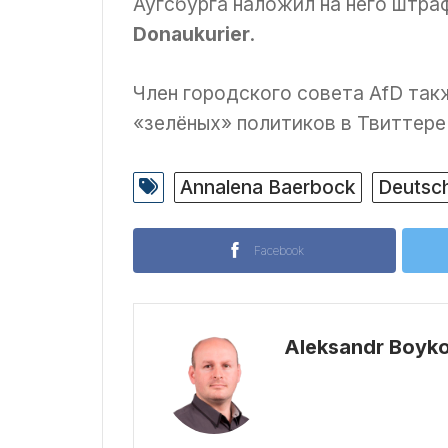
Аугсбурга наложил на него штра
Donaukurier
.
Член городского совета AfD так
«зелёных» политиков в Твиттере
Annalena Baerbock
Deutsc
Facebook
Aleksandr Boyk