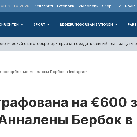
 АВГУСТА 2026
Zeitschrift
Fotobank
Videobank
Shop
TV
Radio
CHRICHTEN
SPORT
REGIERUNGSORGANISATIONEN
PART
логический статс-секретарь призвал создать единый план защиты 
 оскорбление Анналены Бербок в Instagram
рафована на €600 з
Анналены Бербок в 