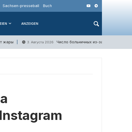
Sachsen-presseball
Buch
EIEN
ANZEIGEN
от жары
Число больничных из-за стресса в Гер
3. Августа 2026
а
Instagram