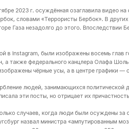
ябре 2023 г. осуждённая озаглавила видео на с
рбок, словами «Террористы Бербок». В других
торе Газа незадолго до этого. Впоследствии Б
ой в Instagram, были изображены восемь глав 
н, а также федерального канцлера Олафа Шол
изображены чёрные усы, а в центре графики — 
рбление людей, занимающихся политической д
писала эти посты, но отрицает их причастност
олько случаев, когда люди были осуждены за 
Аугсбург назвал министра «ампутированным мо