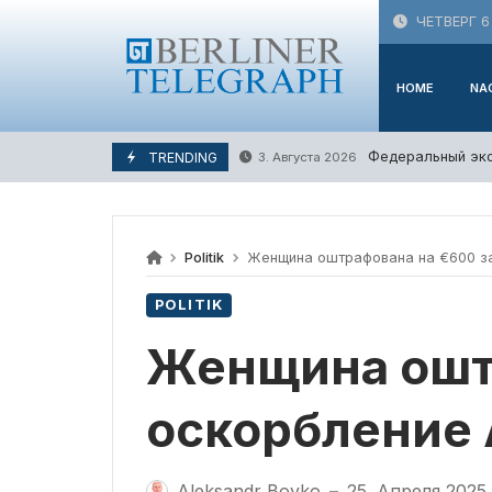
Skip
ЧЕТВЕРГ 6
to
content
HOME
NA
Федеральный эко
TRENDING
3. Августа 2026
Politik
Женщина оштрафована на €600 за
POLITIK
Женщина ошт
оскорбление 
Aleksandr Boyko
25. Апреля 2025
—