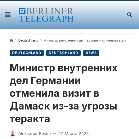
Skip
to
content
Deutschland
Министр внутренних дел Германии отменила визит в Дамаск из-за угрозы теракта
DEUTSCHLAND
DEUTSCHLAND
NEWS
Министр внутренних
дел Германии
отменила визит в
Дамаск из-за угрозы
теракта
Aleksandr Boyko
27. Марта 2025
—