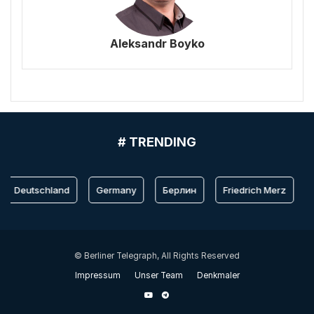
Aleksandr Boyko
# TRENDING
Deutschland
Germany
Берлин
Friedrich Merz
B
© Berliner Telegraph, All Rights Reserved
Impressum
Unser Team
Denkmaler