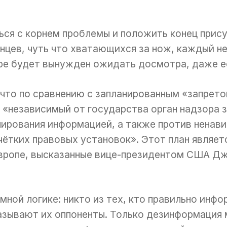
ься с корнем проблемы и положить конец прис
нцев, чуть что хватающихся за нож, каждый н
ре будет вынужден ожидать досмотра, даже ес
то по сравнению с запланированным «запретом
о «независимый от государства орган надзора
ирования информацией, а также против ненави
чётких правовых установок». Этот план являет
Европе, высказанные вице-президентом США Дж
ной логике: никто из тех, кто правильно инфо
называют их оппоненты. Только дезинформация