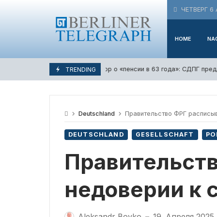
Skip
ЧЕТВЕРГ 6 
to
content
HOME
NA
Спор о «пенсии в 63 года»: СДПГ предл
6. Августа 2026
TRENDING
Deutschland
Правительство ФРГ расписыв
DEUTSCHLAND
GESELLSCHAFT
PO
Правительств
недоверии к
Aleksandr Boyko
19. Апреля 2025
—