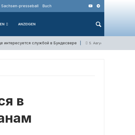
Sachsen-presseball
Buch
IEN
ANZEIGEN
нтересуется службой в Бундесвере
В Германии
5. Августа 2026
ся в
анам