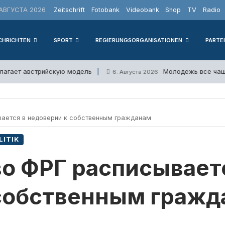
АВГУСТА 2026
Zeitschrift
Fotobank
Videobank
Shop
TV
Radio
CHRICHTEN
SPORT
REGIERUNGSORGANISATIONEN
PARTE
агает австрийскую модель
Молодежь все чаще и
6. Августа 2026
ается в недоверии к собственным гражданам
LITIK
о ФРГ расписывает
 собственным гражд