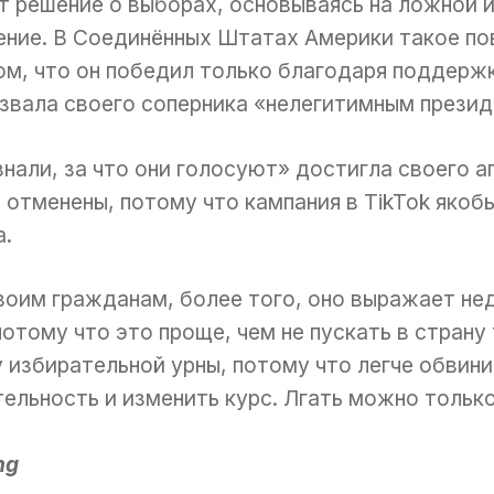
т решение о выборах, основываясь на ложной 
ние. В Соединённых Штатах Америки такое пов
ом, что он победил только благодаря поддержк
азвала своего соперника «нелегитимным прези
нали, за что они голосуют» достигла своего а
отменены, потому что кампания в TikTok якоб
а.
воим гражданам, более того, оно выражает нед
потому что это проще, чем не пускать в стран
 избирательной урны, потому что легче обвини
ельность и изменить курс. Лгать можно тольк
ng