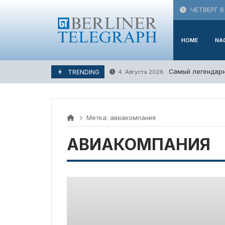
Skip
ЧЕТВЕРГ 6
to
content
HOME
NA
Самый легендарн
TRENDING
4. Августа 2026
Метка:
авиакомпания
АВИАКОМПАНИЯ