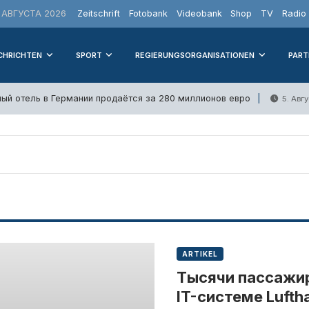
 АВГУСТА 2026
Zeitschrift
Fotobank
Videobank
Shop
TV
Radio
CHRICHTEN
SPORT
REGIERUNGSORGANISATIONEN
PART
ый отель в Германии продаётся за 280 миллионов евро
5. Авг
ARTIKEL
Тысячи пассажир
IT-системе Lufth