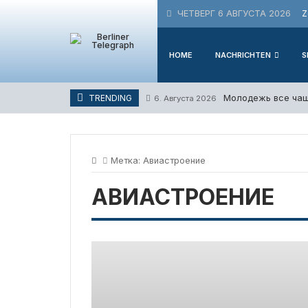
Skip
ЧЕТВЕРГ 6 АВГУСТА 2026
Z
to
content
HOME
NACHRICHTEN
S
Молодежь все чащ
TRENDING
6. Августа 2026
Метка:
Авиастроение
АВИАСТРОЕНИЕ