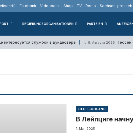
eitschrift
Fotobank
Videobank
Shop
TV
Radio
Sachsen-presseba
PORT
REGIERUNGSORGANISATIONEN
PARTEIEN
ANZEIGE
е интересуется службой в Бундесвере
Гессен
6. Августа 2026
DEUTSCHLAND
В Лейпциге начн
1. Мая 2025