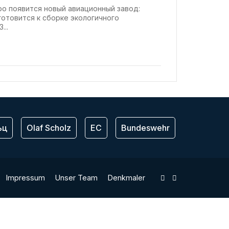
ро появится новый авиационный завод:
 готовится к сборке экологичного
...
ьц
Olaf Scholz
ЕС
Bundeswehr
США
Impressum
Unser Team
Denkmaler