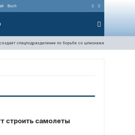
ll
Buch
N
 создаёт спецподразделение по борьбе со шпионажем
6. Авгус
ут строить самолеты