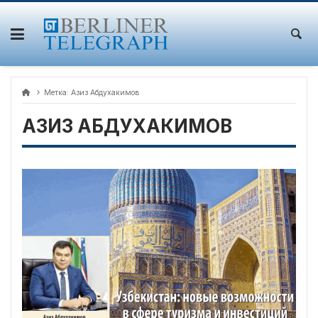
Skip
to
content
Метка:
Азиз Абдухакимов
АЗИЗ АБДУХАКИМОВ