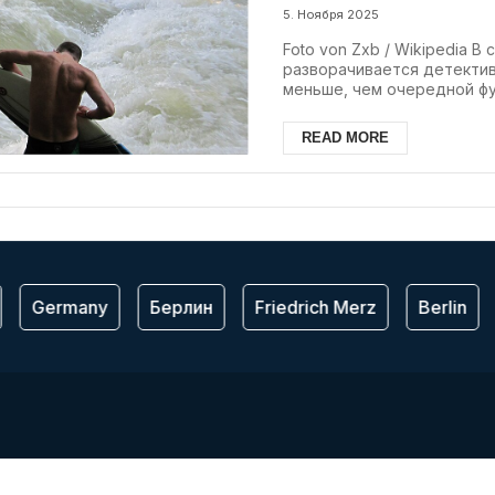
Айсбах
5. Ноября 2025
Foto von Zxb / Wikipedia 
разворачивается детектив
меньше, чем очередной фут
READ MORE
Germany
Берлин
Friedrich Merz
Berlin