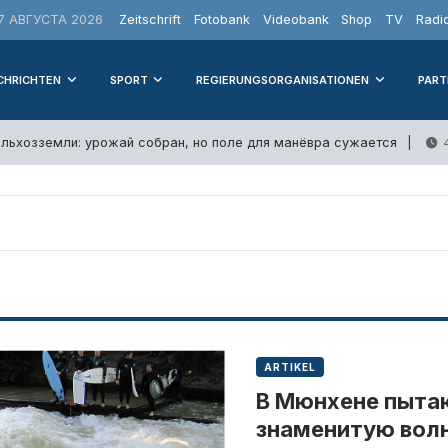
 АВГУСТА 2026
Zeitschrift
Fotobank
Videobank
Shop
TV
Radi
CHRICHTEN
SPORT
REGIERUNGSORGANISATIONEN
PART
ельхозземли: урожай собран, но поле для манёвра сужается
ARTIKEL
В Мюнхене пыта
знаменитую волн