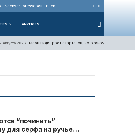
o
Sachsen-presseball
Buch
EIEN
ANZEIGEN
Мерц видит рост стартапов, но экономика видит всё 
4. Августа 2026
ются “починить”
у для сёрфа на ручье