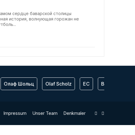
В самом сердце баварской столицы
ная история, волнующая горожан не
боль...
Олаф Шольц
Olaf Scholz
ЕС
Bundeswehr
Impressum
Unser Team
Denkmaler