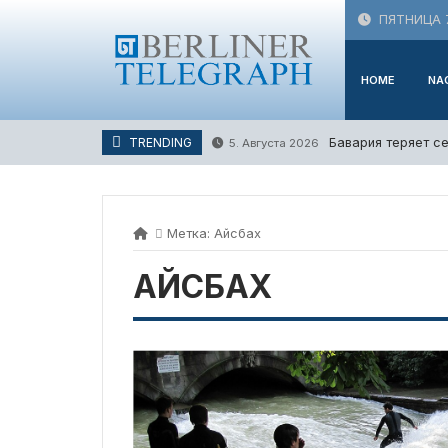
Skip
ПЯТНИЦА 7
to
content
HOME
NA
Бавария теряет с
TRENDING
5. Августа 2026
Метка:
Айсбах
АЙСБАХ