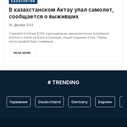
KASACHSTAN
В казахстанском Актау упал самолет,
сообщается о выживших
25. Декабря 2024
Самолет Embraer E190 принадлежал авиакомпании Azerbaijan
Airlines и летел из Баку в Грозный, пишет издание Orda. Перед
катастрофой борт совершил ...
READ MORE
# TRENDING
Германия
Deutschland
Germany
Берлин
Fr