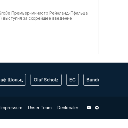
оговые послабления для
nn Große Премьер-министр Рейнланд-Пфальца
) выступил за скорейшее введение
аф Шольц
Olaf Scholz
ЕС
Bundeswehr
С
Impressum
Unser Team
Denkmaler