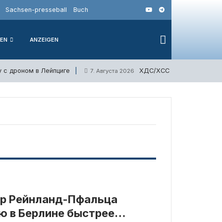
Sachsen-presseball
Buch
IEN
ANZEIGEN
у с дроном в Лейпциге
ХДС/ХСС и СДПГ выступил
7. Августа 2026
р Рейнланд-Пфальца
ю в Берлине быстрее