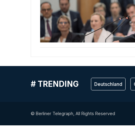
# TRENDING
Германия
Deutschland
G
© Berliner Telegraph, All Rights Reserved