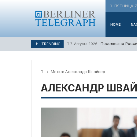
Skip
ПЯТНИЦА 7 
to
content
HOME
NA
Посольство Росси
TRENDING
7. Августа 2026
Метка:
Александр Швайцер
АЛЕКСАНДР ШВАЙ