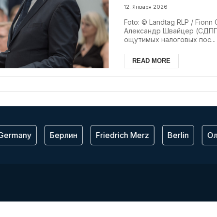
согласовать нал
12. Января 2026
работающих
Foto: © Landtag RLP / Fio
Александр Швайцер (СДПГ
ощутимых налоговых пос...
READ MORE
ermany
Берлин
Friedrich Merz
Berlin
Ол