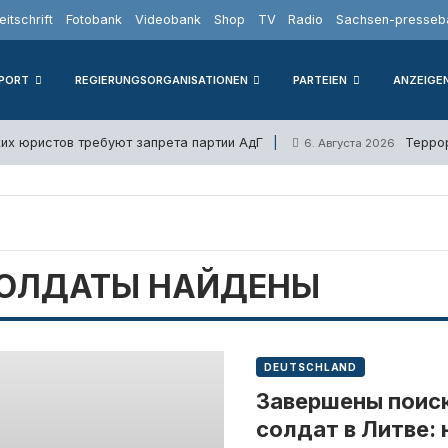
eitschrift
Fotobank
Videobank
Shop
TV
Radio
Sachsen-presseba
PORT
REGIERUNGSORGANISATIONEN
PARTEIEN
ANZEIGE
их юристов требуют запрета партии АдГ
Терро
6. Августа 2026
СОЛДАТЫ НАЙДЕНЫ
DEUTSCHLAND
Завершены поис
солдат в Литве: