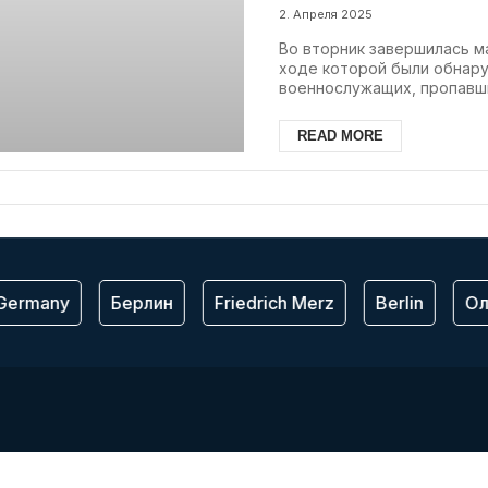
погибших
2. Апреля 2025
Во вторник завершилась м
ходе которой были обнар
военнослужащих, пропавши
READ MORE
ermany
Берлин
Friedrich Merz
Berlin
Ол