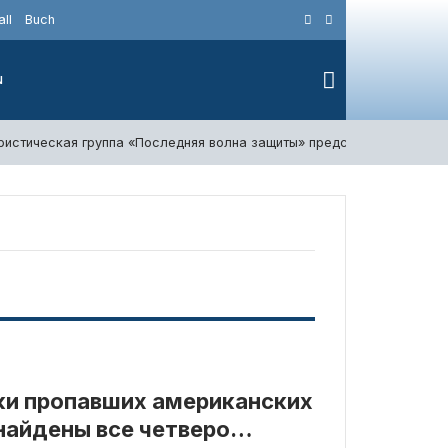
ll
Buch
N
ристическая группа «Последняя волна защиты» предстала перед су
ки пропавших американских
 найдены все четверо