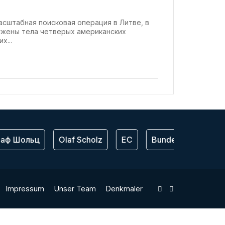
асштабная поисковая операция в Литве, в
ужены тела четверых американских
х...
аф Шольц
Olaf Scholz
ЕС
Bundeswehr
С
Impressum
Unser Team
Denkmaler