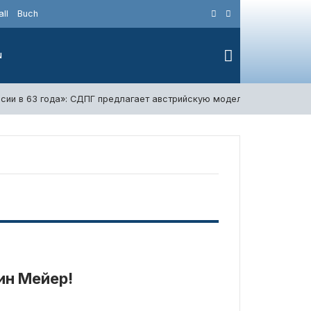
ll
Buch
N
нсии в 63 года»: СДПГ предлагает австрийскую модель
4. Авгус
ин Мейер!