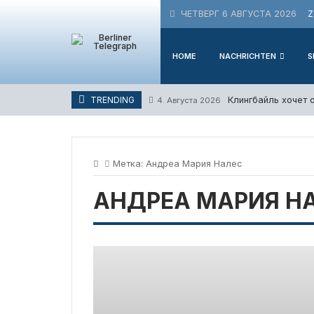
Skip
ЧЕТВЕРГ 6 АВГУСТА 2026
Z
to
content
HOME
NACHRICHTEN
S
Клингбайль хочет 
TRENDING
4. Августа 2026
Метка:
Андреа Мария Налес
АНДРЕА МАРИЯ Н