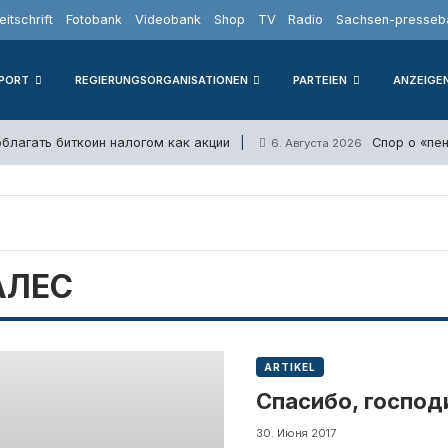
eitschrift
Fotobank
Videobank
Shop
TV
Radio
Sachsen-presseba
PORT
REGIERUNGSORGANISATIONEN
PARTEIEN
ANZEIGE
облагать биткоин налогом как акции
Спор о «пе
6. Августа 2026
АЛЕС
ARTIKEL
Спасибо, господ
30. Июня 2017