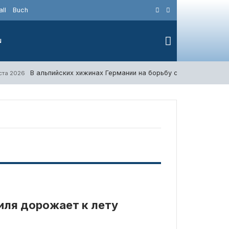
ll
Buch
N
В альпийских хижинах Германии на борьбу с клопами приз
уста 2026
иля дорожает к лету