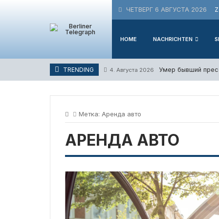
Skip
ЧЕТВЕРГ 6 АВГУСТА 2026
Z
to
content
HOME
NACHRICHTEN
S
Умер бывший прес
TRENDING
4. Августа 2026
Метка:
Аренда авто
АРЕНДА АВТО