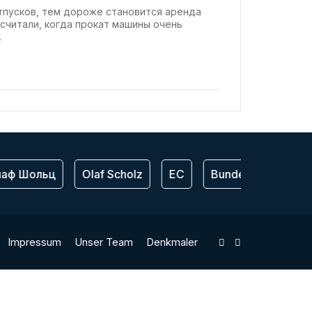
тпусков, тем дороже становится аренда
считали, когда прокат машины очень
.
аф Шольц
Olaf Scholz
ЕС
Bundeswehr
С
Impressum
Unser Team
Denkmaler