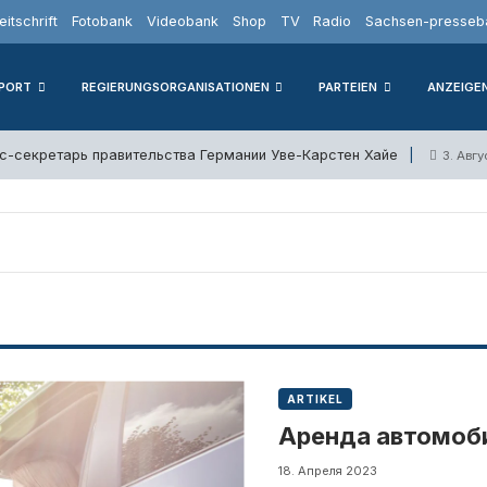
eitschrift
Fotobank
Videobank
Shop
TV
Radio
Sachsen-presseba
PORT
REGIERUNGSORGANISATIONEN
PARTEIEN
ANZEIGE
с-секретарь правительства Германии Уве-Карстен Хайе
3. Авг
ARTIKEL
Аренда автомоб
18. Апреля 2023