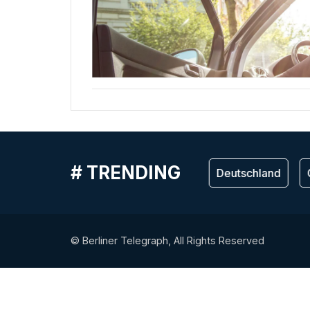
# TRENDING
Германия
Deutschland
G
© Berliner Telegraph, All Rights Reserved