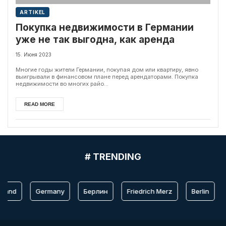
ARTIKEL
Покупка недвижимости в Германии
уже не так выгодна, как аренда
15. Июня 2023
Многие годы жители Германии, покупая дом или квартиру, явно
выигрывали в финансовом плане перед арендаторами. Покупка
недвижимости во многих райо...
READ MORE
# TRENDING
hland
Germany
Берлин
Friedrich Merz
Berlin