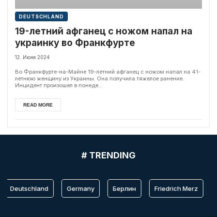
DEUTSCHLAND
19-летний афганец с ножом напал на
украинку во Франкфурте
12. Июня 2024
Во Франкфурте-на-Майне 19-летний афганец с ножом напал на 41-
летнюю женщину из Украины. Она получила тяжелое ранение.
Инцидент произошел в понеде...
READ MORE
# TRENDING
Deutschland
Germany
Берлин
Friedrich Merz
B