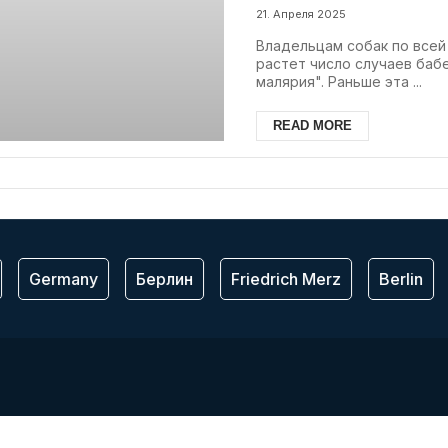
знать владельц
21. Апреля 2025
Владельцам собак по всей 
растет число случаев бабе
малярия". Раньше эта ...
READ MORE
Germany
Берлин
Friedrich Merz
Berlin