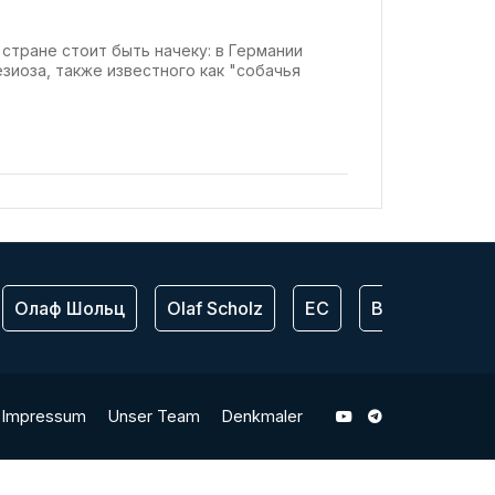
ам питомцев
стране стоит быть начеку: в Германии
зиоза, также известного как "собачья
Олаф Шольц
Olaf Scholz
ЕС
Bundeswehr
Impressum
Unser Team
Denkmaler