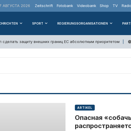
 АВГУСТА 2026
Zeitschrift
Fotobank
Videobank
Shop
TV
Radi
CHRICHTEN
SPORT
REGIERUNGSORGANISATIONEN
PART
л сделать защиту внешних границ ЕС абсолютным приоритетом
ARTIKEL
Опасная «собач
распространяетс