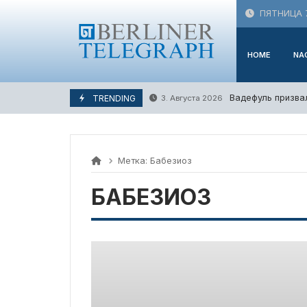
Skip
ПЯТНИЦА 7
to
content
HOME
NA
Вадефуль призва
TRENDING
3. Августа 2026
Метка:
Бабезиоз
БАБЕЗИОЗ