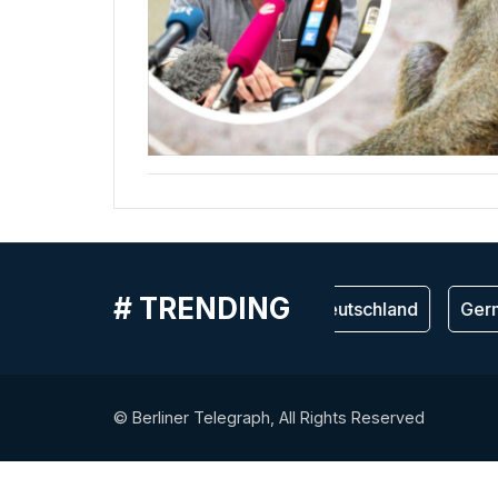
# TRENDING
Германия
Deutschland
Germ
© Berliner Telegraph, All Rights Reserved