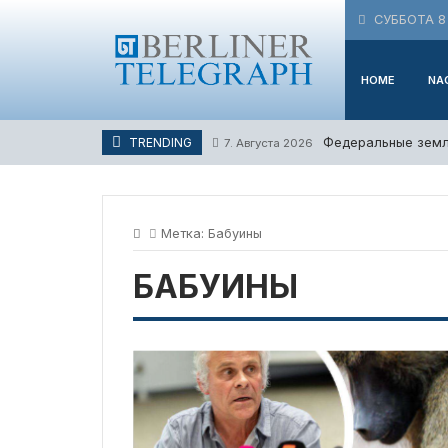
Skip
СУББОТА 8 
to
content
HOME
NA
Федеральные земл
TRENDING
7. Августа 2026
Метка:
Бабуины
БАБУИНЫ