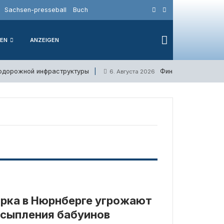
Sachsen-presseball
Buch
IEN
ANZEIGEN
нодорожной инфраструктуры
Финансовые убытки
6. Августа 2026
рка в Нюрнберге угрожают
усыпления бабуинов