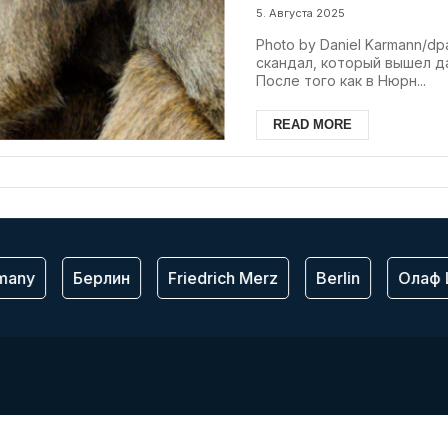
5. Августа 2025
Photo by Daniel Karmann/d
скандал, который вышел д
После того как в Нюрн...
READ MORE
any
Берлин
Friedrich Merz
Berlin
Олаф 