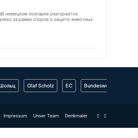
paВ немецком зоопарке разгорается
алеко за рамки споров о защите животных.
Шольц
Olaf Scholz
ЕС
Bundeswehr
США
Impressum
Unser Team
Denkmaler