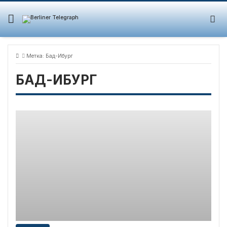
Skip
to
content
Метка:
Бад-Ибург
БАД-ИБУРГ