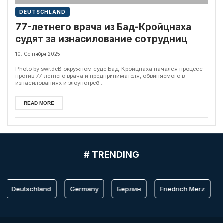
DEUTSCHLAND
77-летнего врача из Бад-Кройцнаха
судят за изнасилование сотрудниц
10. Сентября 2025
Photo by swr.deВ окружном суде Бад-Кройцнаха начался процесс
против 77-летнего врача и предпринимателя, обвиняемого в
изнасилованиях и злоупотреб...
READ MORE
# TRENDING
Deutschland
Germany
Берлин
Friedrich Merz