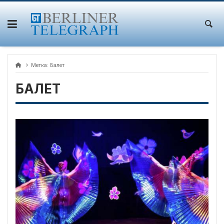
Skip
to
content
Метка:
Балет
БАЛЕТ