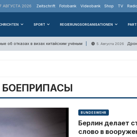
 АВГУСТА 2026
Zeitschrift
Fotobank
Videobank
Shop
TV
Radi
CHRICHTEN
SPORT
REGIERUNGSORGANISATIONEN
PART
е об отказах в визах китайским учёным
Дрон 
5. Августа 2026
 БОЕПРИПАСЫ
BUNDESWEHR
Берлин делает с
слово в вооруже