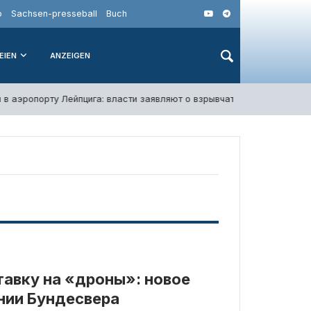
o
Sachsen-presseball
Buch
EIEN
ANZEIGEN
в аэропорту Лейпцига: власти заявляют о взрывчатке
6. Август
тавку на «дроны»: новое
нии Бундесвера