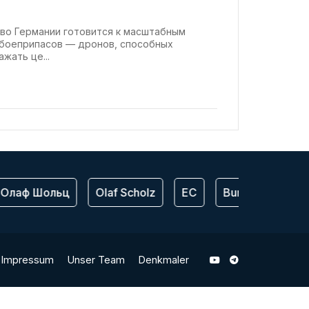
во Германии готовится к масштабным
боеприпасов — дронов, способных
жать це...
Олаф Шольц
Olaf Scholz
ЕС
Bundeswehr
Impressum
Unser Team
Denkmaler