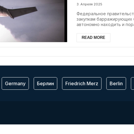
3. Апреля 2025
Федеральное правительст
закупкам барражирующих 
автономно находить и пора
READ MORE
Germany
Берлин
Friedrich Merz
Berlin