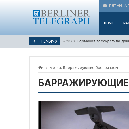
Skip
ПЯТНИЦА 7
to
content
HOME
NA
Германия засекретила данны
TRENDING
5. Августа 2026
Метка:
Барражирующие боеприпасы
БАРРАЖИРУЮЩИЕ