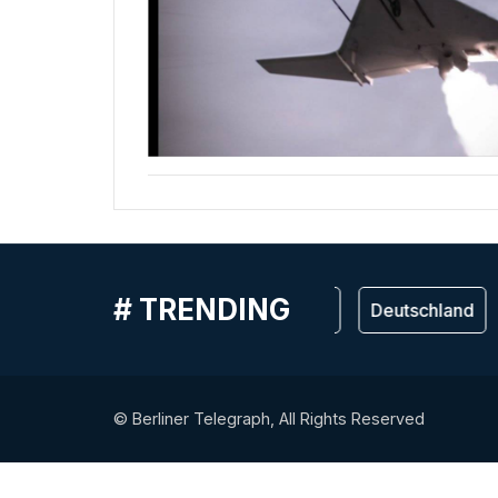
# TRENDING
Германия
Deutschland
© Berliner Telegraph, All Rights Reserved