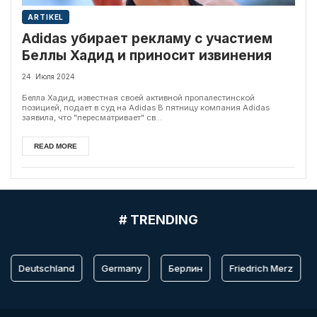
ARTIKEL
Adidas убирает рекламу с участием
Беллы Хадид и приносит извинения
24. Июля 2024
Белла Хадид, известная своей активной пропалестинской
позицией, подает в суд на Adidas В пятницу компания Adidas
заявила, что "пересматривает" св...
READ MORE
# TRENDING
Deutschland
Germany
Берлин
Friedrich Merz