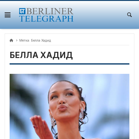
Skip
to
content
Метка:
Белла Хадид
БЕЛЛА ХАДИД