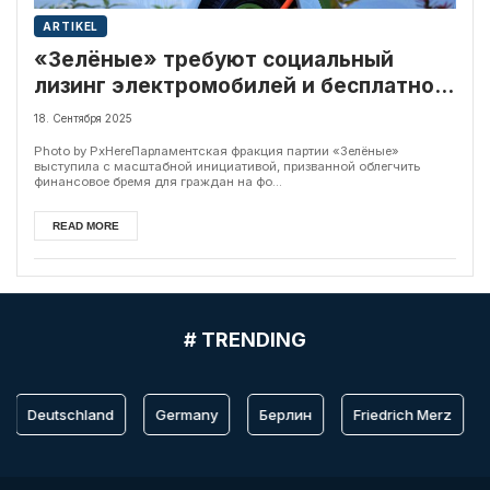
ARTIKEL
«Зелёные» требуют социальный
лизинг электромобилей и бесплатное
питание в школах
18. Сентября 2025
Photo by PxHereПарламентская фракция партии «Зелёные»
выступила с масштабной инициативой, призванной облегчить
финансовое бремя для граждан на фо...
READ MORE
# TRENDING
Deutschland
Germany
Берлин
Friedrich Merz