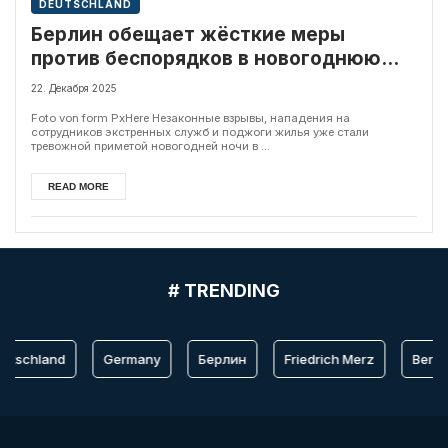
DEUTSCHLAND
Берлин обещает жёсткие меры
против беспорядков в новогоднюю
ночь
22. Декабря 2025
Foto von form PxHere Незаконные взрывы, нападения на
сотрудников экстренных служб и поджоги жилья уже стали
тревожной приметой новогодней ночи в ...
READ MORE
# TRENDING
utschland
Germany
Берлин
Friedrich Merz
Berlin