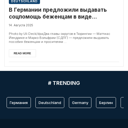
DEUTSCHLAND
В Германии предложили выдавать
соцпомощь беженцам в виде
беспроцентного кредита
14. Августа 2025
Photo by Uli Deck/dpaДва главы округов в Тюрингии — Маттиас
Йендрике и Марко Вольфрам (СДПГ) — предложили выдавать
пособия беженцам и просителям ...
READ MORE
# TRENDING
Германия
Deutschland
Germany
Берлин
Fr