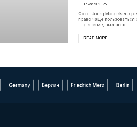
5. Декабря 2025
Фото: Joerg Mangelsen / p
право чаще пользоваться 
— решение, вызвавше...
READ MORE
Germany
Берлин
Friedrich Merz
Berlin