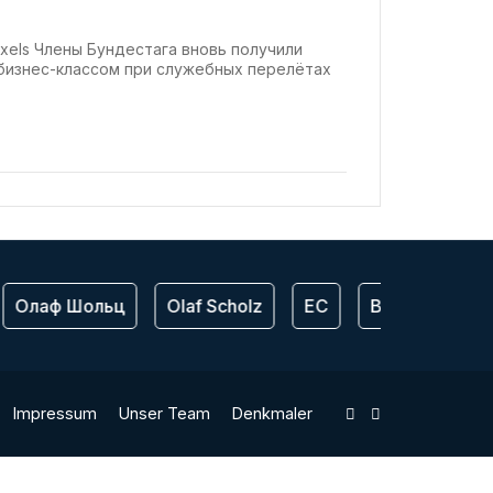
exels Члены Бундестага вновь получили
бизнес-классом при служебных перелётах
Олаф Шольц
Olaf Scholz
ЕС
Bundeswehr
Impressum
Unser Team
Denkmaler