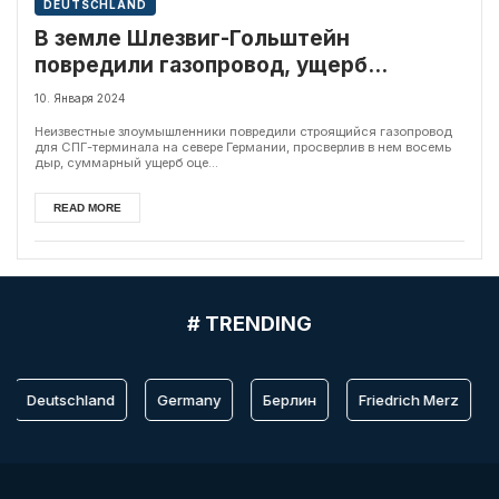
DEUTSCHLAND
В земле Шлезвиг-Гольштейн
повредили газопровод, ущерб
составил 1,6 миллиона евро
10. Января 2024
Неизвестные злоумышленники повредили строящийся газопровод
для СПГ-терминала на севере Германии, просверлив в нем восемь
дыр, суммарный ущерб оце...
READ MORE
# TRENDING
Deutschland
Germany
Берлин
Friedrich Merz