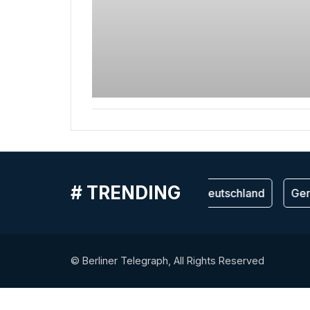
# TRENDING
Германия
Deutschland
Ger
© Berliner Telegraph, All Rights Reserved