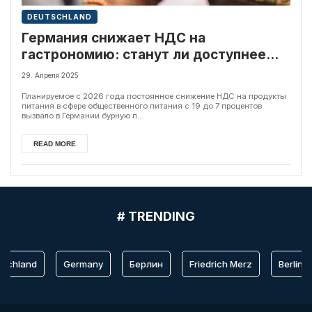
DEUTSCHLAND
Германия снижает НДС на
гастрономию: станут ли доступнее
немецкие рестораны?
29. Апреля 2025
Планируемое с 2026 года постоянное снижение НДС на продукты
питания в сфере общественного питания с 19 до 7 процентов
вызвало в Германии бурную п...
READ MORE
# TRENDING
schland
Germany
Берлин
Friedrich Merz
Berlin