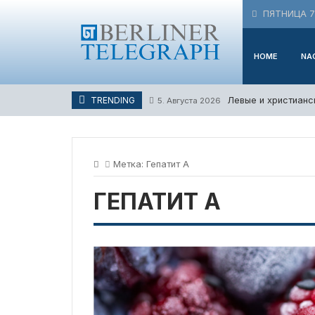
Skip
ПЯТНИЦА 7 
to
content
HOME
NA
Левые и христианс
TRENDING
5. Августа 2026
Метка:
Гепатит А
ГЕПАТИТ А