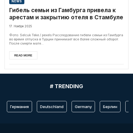
NEWS
Гибель семьи из Гамбурга привела к
арестам и закрытию отеля в Стамбуле
17. Ноября 2025
Фото: Selcuk Teke / pexels Расследование гибели семьи из Гамбурга
во время отпуска в Турции принимает все более сложный оборот.
После смерти мате...
READ MORE
# TRENDING
Германия
Deutschland
Germany
Берлин
Fr