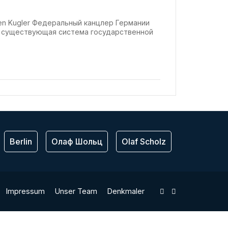
ffen Kugler Федеральный канцлер Германии
о существующая система государственной
Berlin
Олаф Шольц
Olaf Scholz
ЕС
Bu
Impressum
Unser Team
Denkmaler