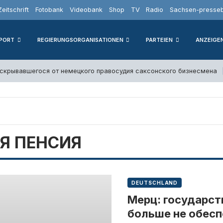
Zeitschrift
Fotobank
Videobank
Shop
TV
Radio
Sachsen-presseb
PORT
REGIERUNGSORGANISATIONEN
PARTEIEN
ANZEIGE
скрывавшегося от немецкого правосудия саксонского бизнесмена
Я ПЕНСИЯ
DEUTSCHLAND
Мерц: государст
больше не обесп