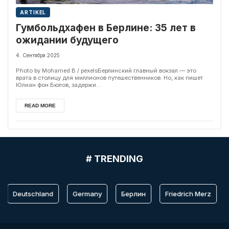
ARTIKEL
Гумбольдхафен в Берлине: 35 лет в
ожидании будущего
4. Сентября 2025
Photo by Mohamed B / pexelsБерлинский главный вокзал — это
врата в столицу для миллионов путешественников. Но, как пишет
Юлиан фон Бюлов, задержи...
READ MORE
# TRENDING
Deutschland
Germany
Берлин
Friedrich Merz