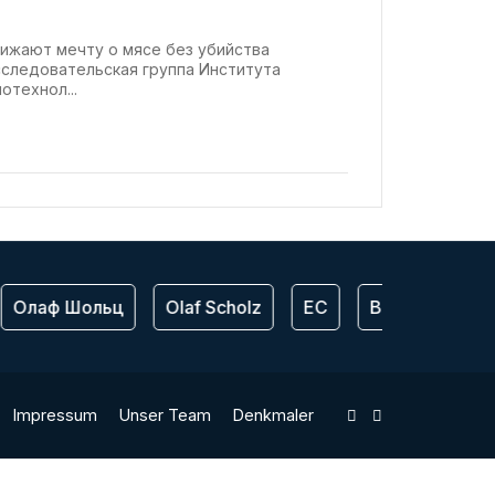
ижают мечту о мясе без убийства
сследовательская группа Института
отехнол...
Олаф Шольц
Olaf Scholz
ЕС
Bundeswehr
Impressum
Unser Team
Denkmaler