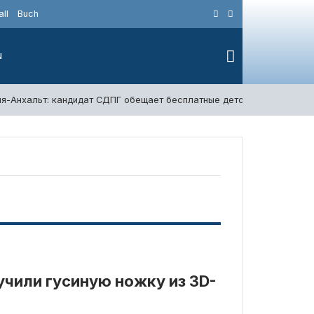
ll
Buch
N
я-Анхальт: кандидат СДПГ обещает бесплатные детсады и новую и
учили гусиную ножку из 3D-