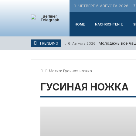
Skip
ЧЕТВЕРГ 6 АВГУСТА 2026
Z
to
content
HOME
NACHRICHTEN
S
Молодежь все чащ
TRENDING
6. Августа 2026
Метка:
Гусиная ножка
ГУСИНАЯ НОЖКА