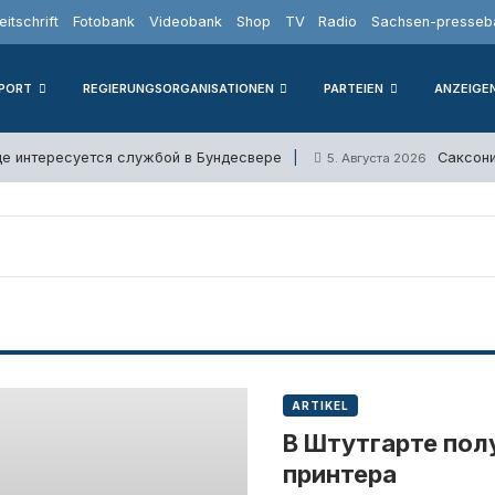
eitschrift
Fotobank
Videobank
Shop
TV
Radio
Sachsen-presseba
PORT
REGIERUNGSORGANISATIONEN
PARTEIEN
ANZEIGE
е интересуется службой в Бундесвере
Саксони
5. Августа 2026
ARTIKEL
В Штутгарте пол
принтера