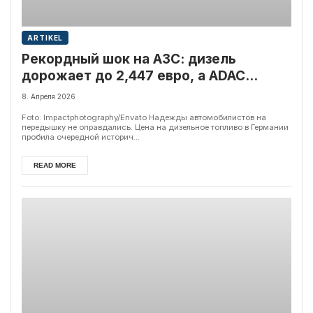
ARTIKEL
Рекордный шок на АЗС: дизель
дорожает до 2,447 евро, а ADAC
обвиняет власти в бездействии
8. Апреля 2026
Foto: Impactphotography/Envato Надежды автомобилистов на
передышку не оправдались. Цена на дизельное топливо в Германии
пробила очередной историч...
READ MORE